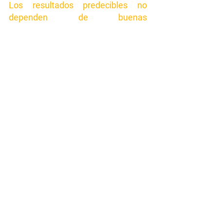
Los resultados predecibles no 
dependen de buenas 
intenciones.Dependen de contratos 
que refuercen el comportamiento 
correcto.