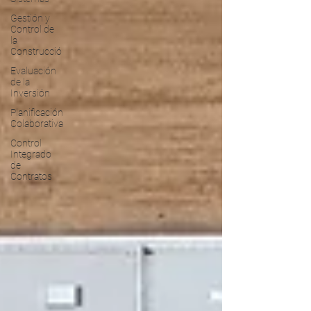
Gestión y
Control de
la
Construcció
Evaluación
de la
Inversión
Planificación
Colaborativa
Control
Integrado
de
Contratos