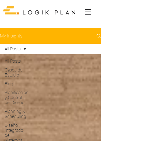
My Insights
All Posts
All Posts
Casos de
Estudio
Blog
Planificación
y Control
del Diseño
Planning &
Scheduling
Diseño
Integrado
de
Sistemas