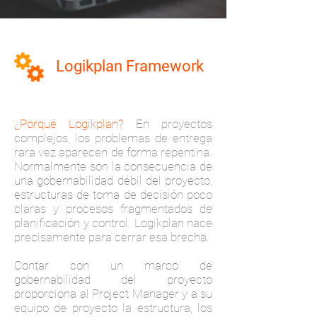
Logikplan Framework
¿Porqué Logikplan?
En proyectos
complejos, los problemas de entrega
rara vez aparecen de forma repentina.
Normalmente son la consecuencia de
una gobernabilidad débil del proyecto,
estructuras de toma de decisión poco
claras y procesos fragmentados de
planificación y control. Logikplan nace
precisamente para cerrar esa brecha.
Contar con un
marco de
gobernabilidad del proyecto
proporciona al Project Manager y a su
equipo de proyecto la estructura, los