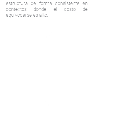
estructura de forma consistente en
contextos donde el costo de
equivocarse es alto.
Mayor claridad
en la toma de
decisiones y
fortalecimiento
de la
gobernabilidad
y control
Mejoras en la